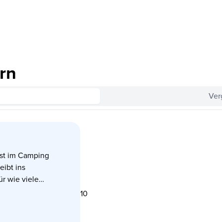
rn
Ver
ust im Camping
eibt ins
ür wie viele
10